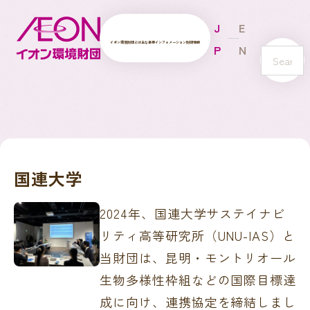
J
E
イオン環境財団とは
主な事業
インフォメーション
財団情報
P
N
s
e
a
r
c
h
国連大学
2024年、国連大学サステイナビ
リティ高等研究所（UNU-IAS）と
当財団は、昆明・モントリオール
生物多様性枠組などの国際目標達
成に向け、連携協定を締結しまし