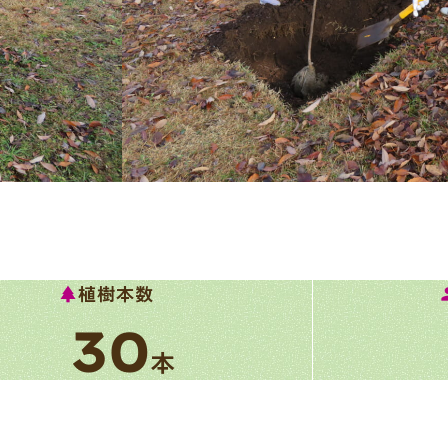
植樹本数
park
pe
30
本