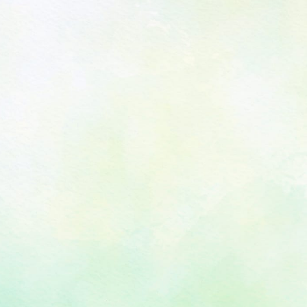
TOP
イオン環境
財団情報
ご挨拶
事業概要・
役員・評議
決算・報告
定款
プライバシ