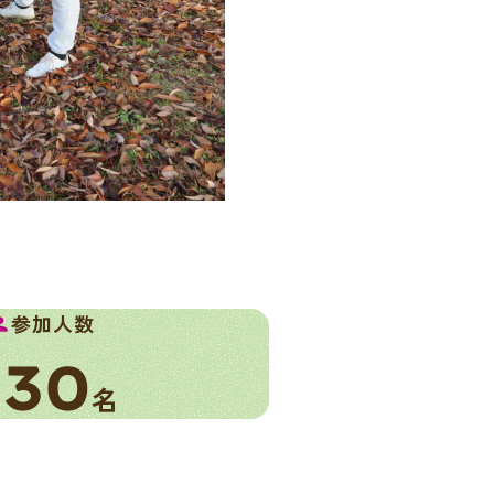
参加人数
rson
30
名