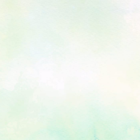
主な事業
財団とは
植樹事業
助成事業
環境教育・共同研究
顕彰事業
所在地
インフォメーション
員一覧
書類
ーポリシー