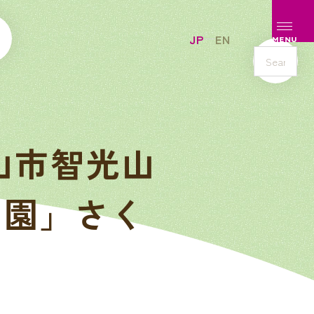
メニュ
JP
EN
MENU
s
e
a
r
c
山市智光山
h
の園」さく