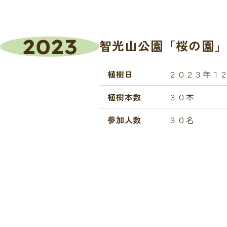
2023
智光山公園「桜の園」
植樹日
２０２３年１
植樹本数
３０本
参加人数
３０名