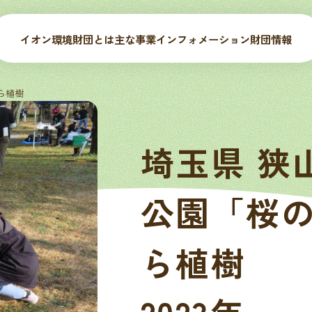
イオン環境財団とは
主な事業
インフォメーション
財団情報
ら植樹
埼玉県 狭
公園「桜
ら植樹