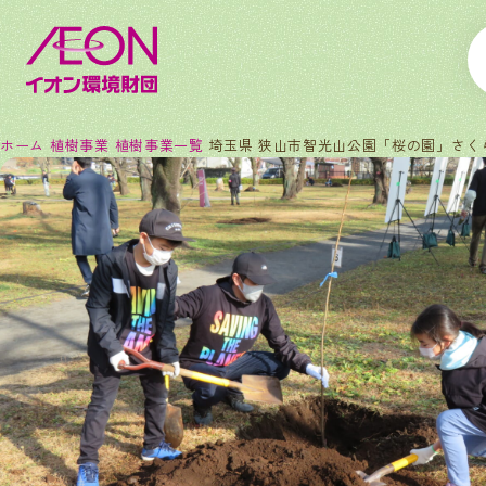
ホーム
植樹事業
植樹事業一覧
埼玉県 狭山市智光山公園「桜の園」さく