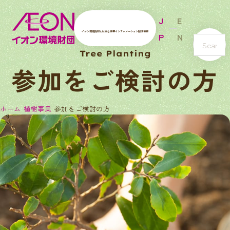
J
E
イオン環境財団とは
主な事業
インフォメーション
財団情報
P
N
s
Tree Planting
e
参加をご検討の方
a
r
c
ホーム
植樹事業
参加をご検討の方
h