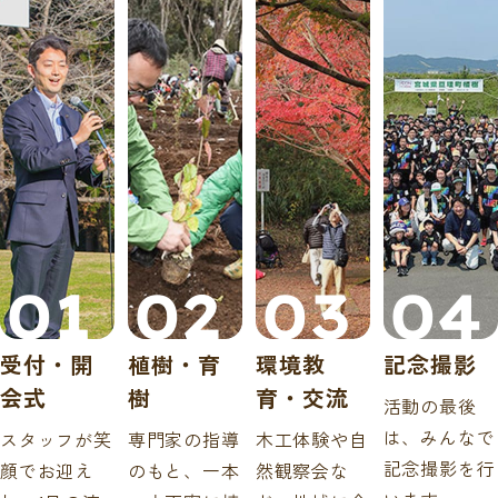
01
02
03
04
受付・開
植樹・育
環境教
記念撮影
会式
樹
育・交流
活動の最後
は、みんなで
スタッフが笑
専門家の指導
木工体験や自
記念撮影を行
顔でお迎え
のもと、一本
然観察会な