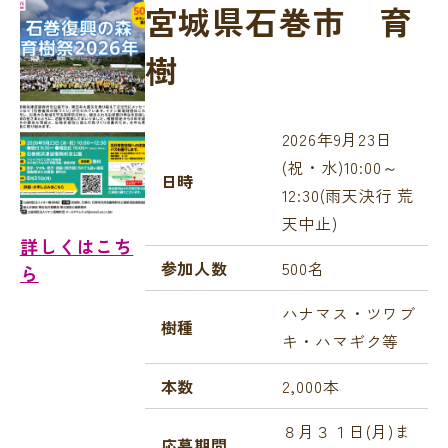
宮城県石巻市 育
樹
2026年9月23日
(祝・水)10:00～
日時
12:30(雨天決行 荒
天中止)
詳しくはこち
参加人数
500名
ら
ハナマス・ツワブ
樹種
キ・ハマギク等
本数
2,000本
８月３１日(月)ま
応募期間