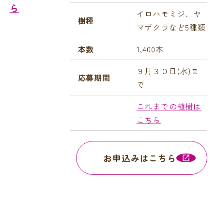
ら
イロハモミジ、ヤ
樹種
マザクラなど5種類
本数
1,400本
９月３０日(水
)ま
応募期間
で
これまでの植樹は
こちら
お申込みはこちら