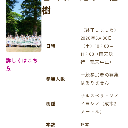
樹
（終了しました）
2026年5月30日
日時
（土）10：00～
11：00（雨天決
詳しくはこち
行 荒天中止）
ら
一般参加者の募集
参加人数
はありません
サルスベリ・ソメ
樹種
イヨシノ（成木2
メートル）
本数
15本