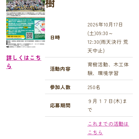
樹
2026年10月17日
(土)09:30～
日時
12:30(雨天決行 荒
天中止)
詳しくはこち
育樹活動、木工体
ら
活動内容
験、環境学習
参加人数
250名
９月１７日(木)ま
応募期間
で
これまでの活動は
こちら