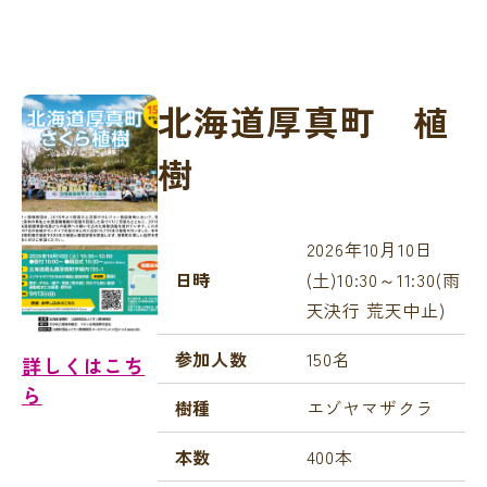
北海道厚真町 植
樹
2026年10月10日
日時
(土)10:30～11:30(雨
天決行 荒天中止)
参加人数
150名
詳しくはこち
ら
樹種
エゾヤマザクラ
本数
400本