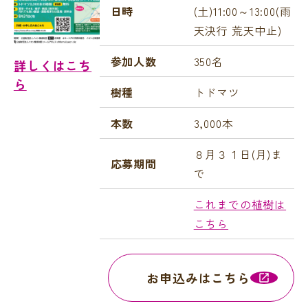
日時
(土)11:00～13:00(雨
天決行 荒天中止)
参加人数
350名
詳しくはこち
ら
樹種
トドマツ
本数
3,000本
８月３１日(
月
)ま
応募期間
で
これまでの植樹は
こちら
お申込みはこちら