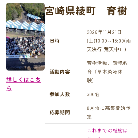
宮崎県綾町 育樹
2026年11月21日
日時
(土)10:00～15:00(雨
天決行 荒天中止)
育樹活動、環境教
活動内容
育（草木染め体
詳しくはこち
験）
ら
参加人数
300名
8
月頃に募集開始予
応募期間
定
これまでの植樹は