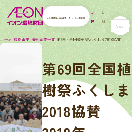
J
E
イオン環境財団とは
主な事業
インフォメーション
財団情報
P
N
s
e
ホーム
植樹事業
植樹事業一覧
第69回全国植樹祭ふくしま2018協賛
a
r
c
第69回全国植
h
樹祭ふくしま
2018協賛