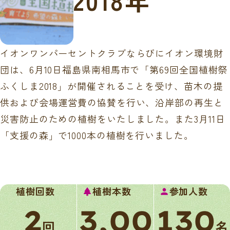
2018年
イオンワンパーセントクラブならびにイオン環境財
団は、6月10日福島県南相馬市で「第69回全国植樹祭
ふくしま2018」が開催されることを受け、苗木の提
供および会場運営費の協賛を行い、沿岸部の再生と
災害防止のための植樹をいたしました。また3月11日
「支援の森」で1000本の植樹を行いました。
植樹回数
植樹本数
参加人数
park
person
2
3,00
130
回
名