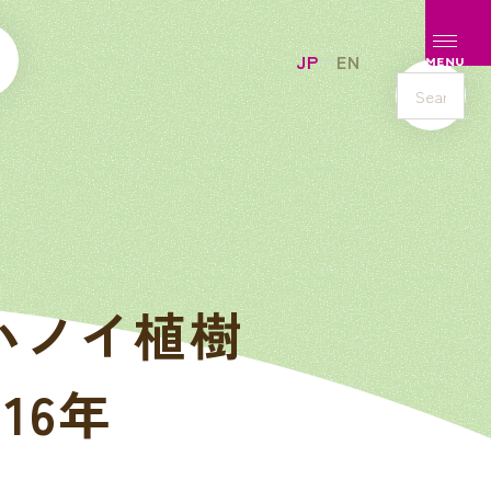
メニュ
JP
EN
MENU
s
e
a
r
c
h
ハノイ植樹
016年