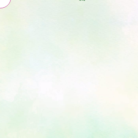
主な事業
財団とは
植樹事業
助成事業
環境教育・共同研究
顕彰事業
所在地
インフォメーション
員一覧
書類
ーポリシー