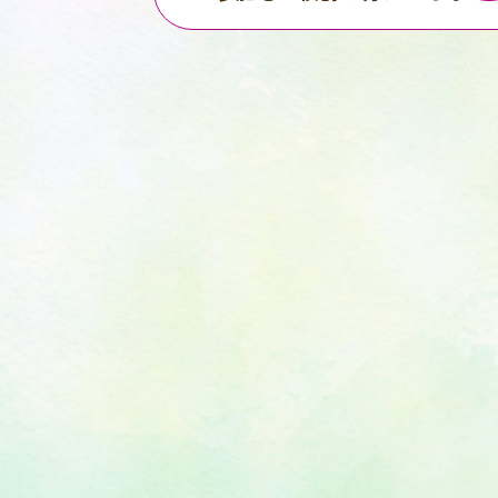
TOP
イオン環境
財団情報
ご挨拶
事業概要・
役員・評議
決算・報告
定款
プライバシ