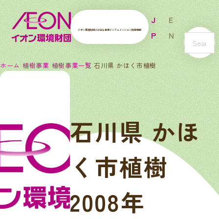
J
E
イオン環境財団とは
主な事業
インフォメーション
財団情報
P
N
s
e
ホーム
植樹事業
植樹事業一覧
石川県 かほく市植樹
a
r
c
h
石川県 かほ
く市植樹
2008年