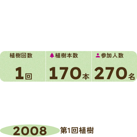
植樹回数
植樹本数
参加人数
park
person
1
170
270
回
本
名
2008
第1回植樹