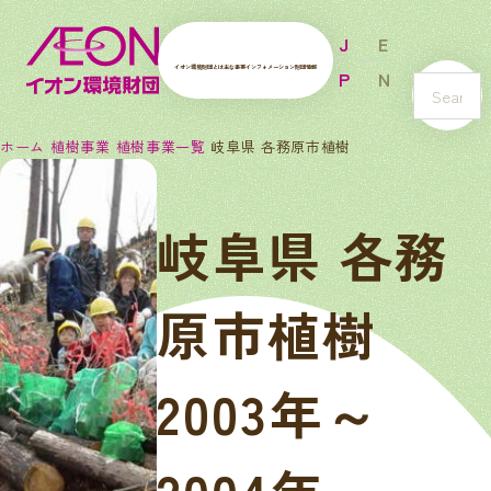
J
E
イオン環境財団とは
主な事業
インフォメーション
財団情報
P
N
s
e
ホーム
植樹事業
植樹事業一覧
岐阜県 各務原市植樹
a
r
c
岐阜県 各務
h
原市植樹
2003年～