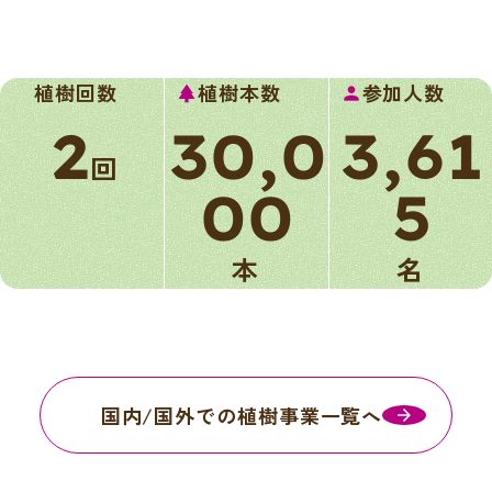
植樹回数
植樹本数
参加人数
park
person
2
30,0
3,61
回
00
5
本
名
国内/国外での植樹事業一覧へ