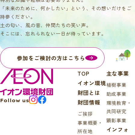
「未来のために、何かしたい」という、その想いだけをご
持参ください。
土の匂い、風の音、仲間たちの笑い声。
そこには、忘れられない一日が待っています。
参加をご検討の方はこちら
TOP
主な事業
イオン環境
植樹事業
財団とは
助成事業
Follow us
財団情報
環境教育・
共同研究
ご挨拶
顕彰事業
事業概要・
インフォ
所在地