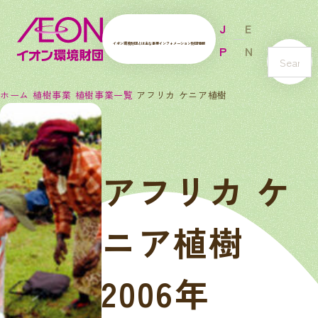
J
E
イオン環境財団とは
主な事業
インフォメーション
財団情報
P
N
s
e
ホーム
植樹事業
植樹事業一覧
アフリカ ケニア植樹
a
r
c
h
アフリカ ケ
ニア植樹
2006年