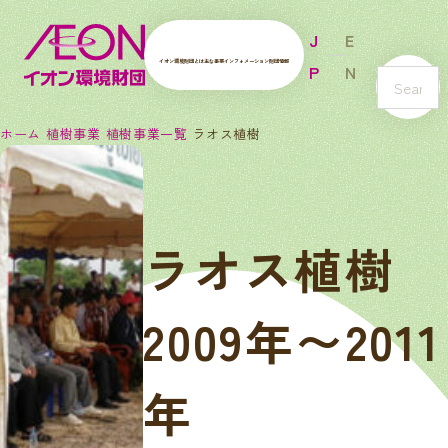
J
E
イオン環境財団とは
主な事業
インフォメーション
財団情報
P
N
s
e
ホーム
植樹事業
植樹事業一覧
ラオス植樹
a
r
c
h
ラオス植樹
2009年〜2011
年