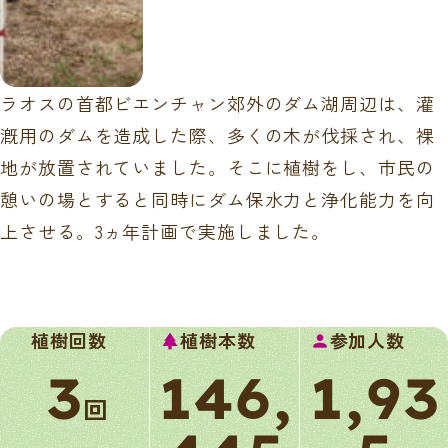
ラオスの首都ビエンチャン郊外のダム湖周辺は、灌
漑用のダムを造成した際、多くの木が伐採され、裸
地が放置されていました。そこに植樹をし、市民の
憩いの場とすると同時にダム保水力と浄化能力を向
上させる。3ヵ年計画で実施しました。
植樹回数
植樹本数
参加人数
park
person
3
146,
1,93
回