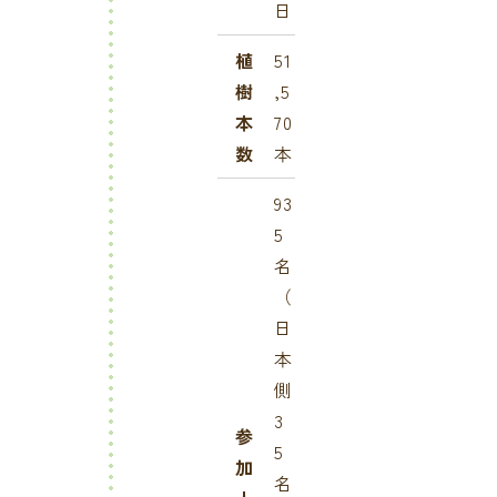
日
植
51
樹
,5
本
70
数
本
93
5
名
（
日
本
側
3
参
5
加
名