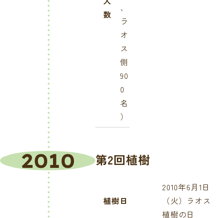
人
、
数
ラ
オ
ス
側
90
0
名
）
2010
第2回植樹
2010年6月1日
植樹日
（火）ラオス
植樹の日