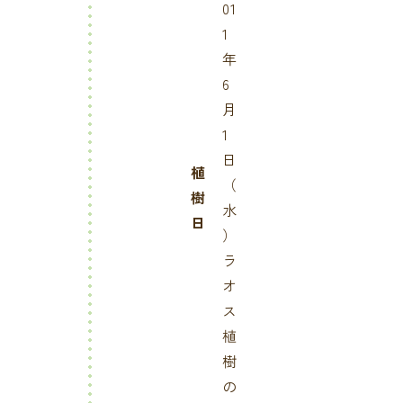
01
1
年
6
月
1
日
植
（
樹
水
日
）
ラ
オ
ス
植
樹
の