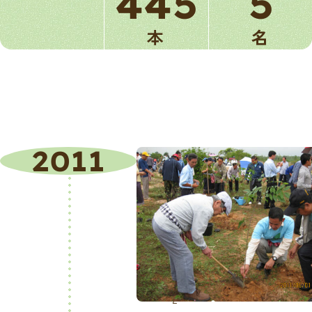
445
5
本
名
2011
第
3
回
植
樹
2