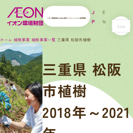
J
E
イオン環境財団とは
主な事業
インフォメーション
財団情報
P
N
s
e
ホーム
植樹事業
植樹事業一覧
三重県 松阪市植樹
a
r
c
三重県 松阪
h
市植樹
2018年～2021