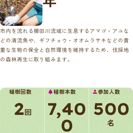
年
市内を流れる櫛田川流域に生息するアマゴ・アユな
どの清流魚や、ギフチョウ・オオムラサキなどの貴
重な生物の保全と自然環境を維持するため、伐採地
の森林再生に取り組みます。
植樹回数
植樹本数
参加人数
park
person
2
7,40
500
回
0
名