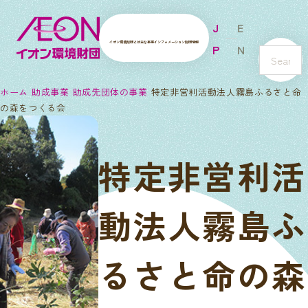
J
E
イオン環境財団とは
主な事業
インフォメーション
財団情報
P
N
s
e
ホーム
助成事業
助成先団体の事業
特定非営利活動法人霧島ふるさと命
a
の森をつくる会
r
c
h
特定非営利活
動法人霧島ふ
るさと命の森