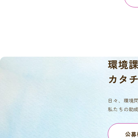
環境
カタ
日々、環境
私たちの助
公募