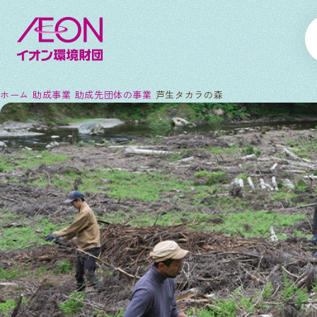
ホーム
助成事業
助成先団体の事業
芦生タカラの森