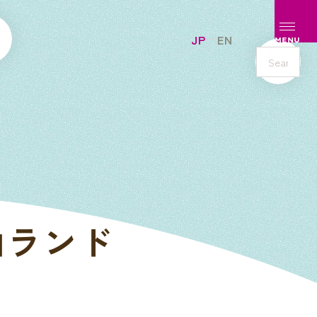
メニュ
JP
EN
MENU
s
e
a
r
c
h
山ランド