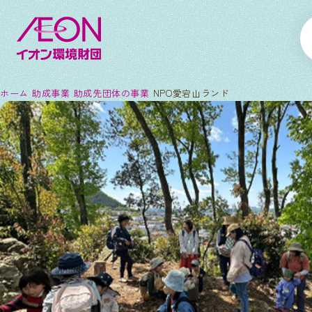
ホーム
助成事業
助成先団体の事業
NPO愛宕山ランド