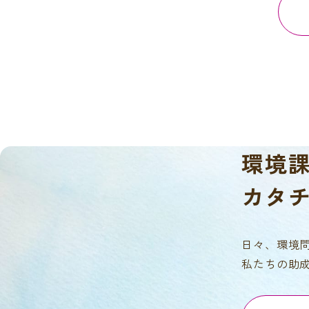
環境
カタ
日々、環境
私たちの助