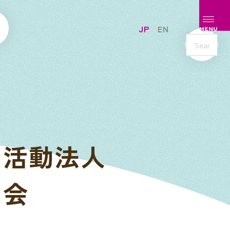
メニュ
JP
EN
MENU
s
e
a
r
c
h
利活動法人
の会