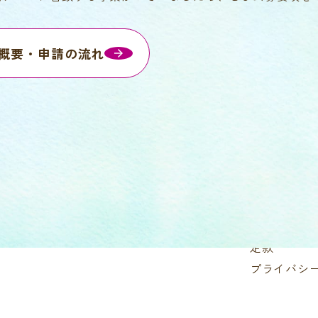
概要・申請の流れ
TOP
イオン環境
財団情報
ご挨拶
事業概要・
役員・評議
決算・報告
定款
プライバシ