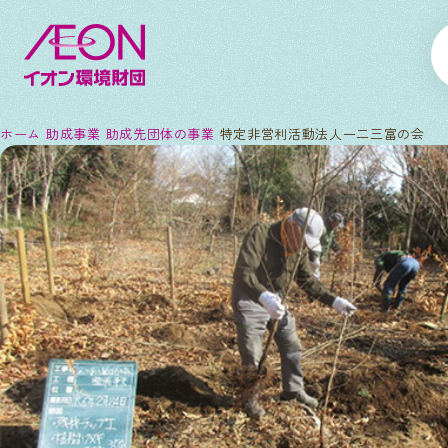
ホーム
助成事業
助成先団体の事業
特定非営利活動法人一二三富の会