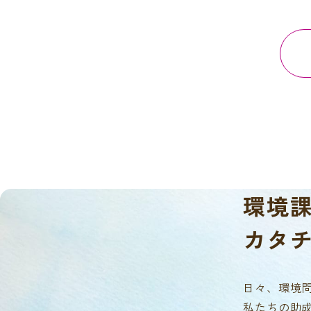
環境
カタ
日々、環境
私たちの助