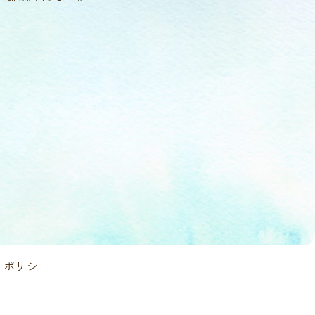
主な事業
財団とは
植樹事業
助成事業
環境教育・共同研究
顕彰事業
所在地
インフォメーション
員一覧
書類
ーポリシー