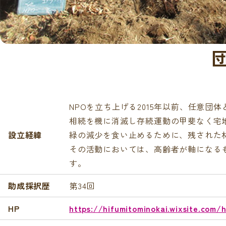
NPOを立ち上げる2015年以前、任意
相続を機に消滅し存続運動の甲斐なく宅
設立経緯
緑の減少を食い止めるために、残された
その活動においては、高齢者が軸になる
す。
助成採択歴
第34回
HP
https://hifumitominokai.wixsite.com/