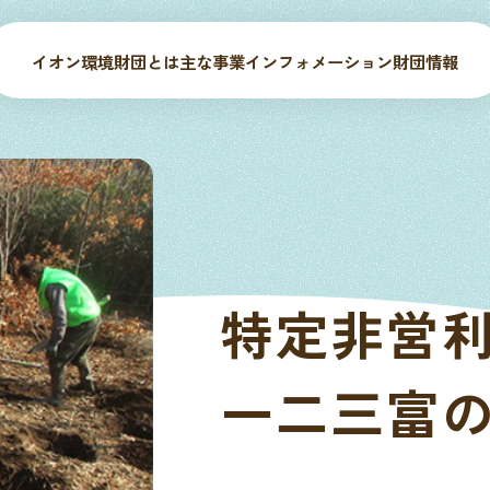
イオン環境財団とは
主な事業
インフォメーション
財団情報
特定非営
一二三富