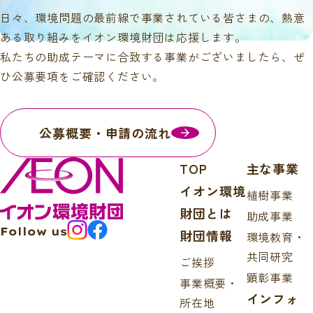
日々、環境問題の最前線で事業されている皆さまの、熱意
ある取り組みをイオン環境財団は応援します。
私たちの助成テーマに合致する事業がございましたら、ぜ
ひ公募要項をご確認ください。
公募概要・申請の流れ
TOP
主な事業
イオン環境
植樹事業
財団とは
助成事業
Follow us
財団情報
環境教育・
共同研究
ご挨拶
顕彰事業
事業概要・
インフォ
所在地