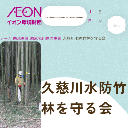
J
E
イオン環境財団とは
主な事業
インフォメーション
財団情報
P
N
s
e
ホーム
助成事業
助成先団体の事業
久慈川水防竹林を守る会
a
r
c
h
久慈川水防竹
林を守る会