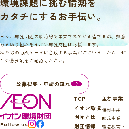
環境課題に挑む情熱を
カタチにするお手伝い。
日々、環境問題の最前線で事業されている皆さまの、熱意
ある取り組みをイオン環境財団は応援します。
私たちの助成テーマに合致する事業がございましたら、ぜ
ひ公募要項をご確認ください。
公募概要・申請の流れ
TOP
主な事業
イオン環境
植樹事業
財団とは
助成事業
Follow us
財団情報
環境教育・