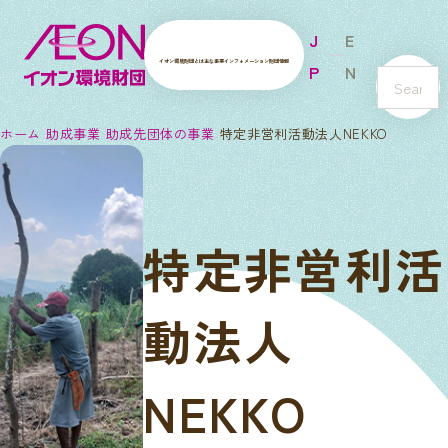
J
E
イオン環境財団とは
主な事業
インフォメーション
財団情報
P
N
s
e
ホーム
助成事業
助成先団体の事業
特定非営利活動法人NEKKO
a
r
c
h
特定非営利活
動法人
NEKKO