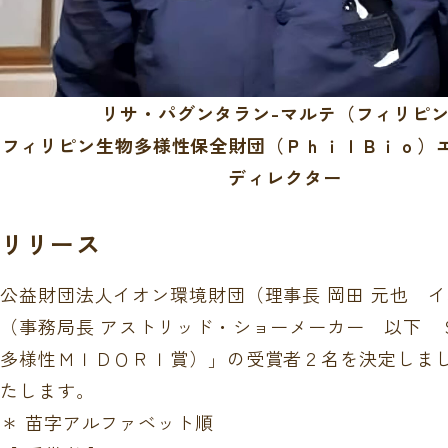
リサ・パグンタラン-マルテ（フィリピ
フィリピン生物多様性保全財団（ＰｈｉｌＢｉｏ）
ディレクター
リリース
公益財団法人イオン環境財団（理事長 岡田 元也 
（事務局長 アストリッド・ショーメーカー 以下 ＳＣＢＤ※）は
多様性ＭＩＤＯＲＩ賞）」の受賞者２名を決定しま
たします。
＊ 苗字アルファベット順