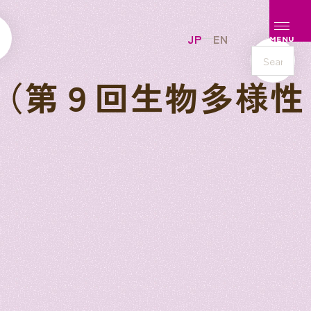
メニュ
JP
EN
MENU
s
versity（第９回生物多様性
e
a
r
c
h