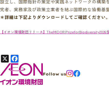
設立し、国際指針の策定や実践ネットワークの構築
究者、実務家及び政策立案者を結ぶ国際的な協働基
＊詳細は下記よりダウンロードしてご確認ください
【イオン環境財団リリース】TheMIDORIPrizeforBiodiversity20
X
F
a
c
Follow us
e
b
o
o