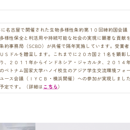
１０年に名古屋で開催された生物多様性条約第１０回締約国会
多様性保全と利活用や持続可能な社会の実現に顕著な貢献
条約事務局（SCBD）が共催で隔年実施しています。受賞
ＵＳドルを贈呈します。これまでに２０カ国２１名を顕彰
り、２０１１年からインドネシア・ジャカルタ、２０１４
のベトナム国家大学ハノイ校生のアジア学生交流環境フォ
ユース会議（ＩＹＣＢ・横浜開催）への参加が実現しまし
予定です。（詳細は
こちら
）