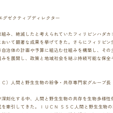
エグゼクティブディレクター
取組み、絶滅したと考えられていたフィリピンハダカ
において顕著な成果を挙げてきた。さらにフィリピン
方自治体の計画や予算に組込む仕組みを構築し、その
組みを展開し、政策と地域社会を結ぶ持続可能な保全
ＳＣ）人間と野生生物の紛争・共存専門家グループ長
が深刻化する中、人間と野生生物の共存を生物多様性
成を牽引してきた。ＩＵＣＮ ＳＳＣ人間と野生生物