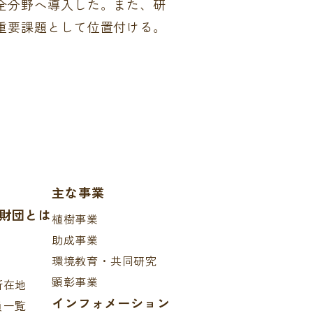
全分野へ導入した。また、研
重要課題として位置付ける。
主な事業
財団とは
植樹事業
助成事業
環境教育・共同研究
顕彰事業
所在地
インフォメーション
員一覧