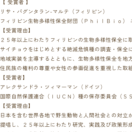
【 受賞者 】
リサ・パグンタラン-マルテ（フィリピン）
フィリピン生物多様性保全財団（ＰｈｉｌＢｉｏ） 
【受賞理由】
２５年以上にわたりフィリピンの生物多様性保全に
サイチョウをはじめとする絶滅危惧種の調査・保全
地域実装を主導するとともに、生物多様性保全を地
住民族の権利の尊重や女性の参画促進を重視した取
【受賞者】
アレクサンドラ・ツィマーマン（ドイツ）
国際自然保護連合（ＩＵＣＮ）種の保存委員会（Ｓ
【受賞理由】
日本を含む世界各地で野生動物と人間社会との対立
提唱し、２５年以上にわたり研究、実践及び政策形