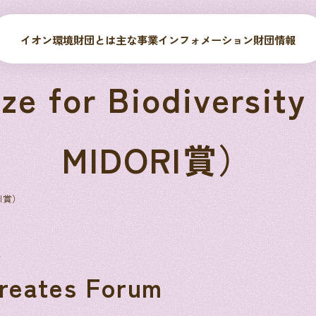
イオン環境財団とは
主な事業
インフォメーション
財団情報
Prize for Biodi
MIDORI賞）
RI賞）
ム
reates Forum