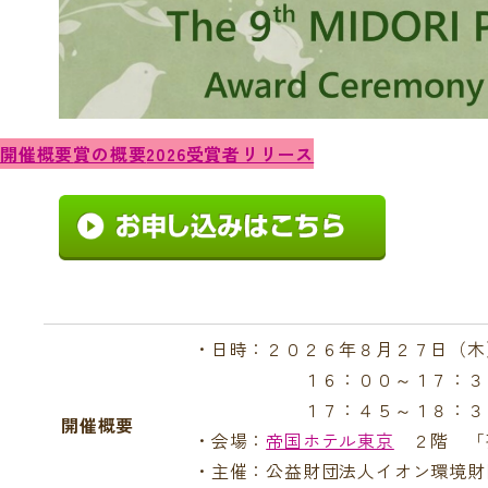
開催概要
賞の概要
2026受賞者
リリース
・日時：２０２６年８月２７日（木
１６：００～１７：３０ 
１７：４５～１８：３０ 立
開催概要
・会場：
帝国ホテル東京
２階 「孔
・主催：公益財団法人イオン環境財