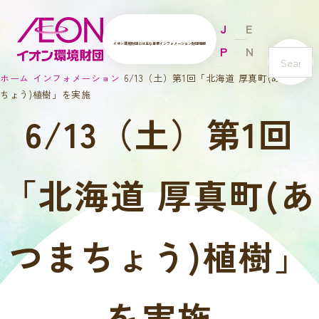
J
E
イオン環境財団とは
主な事業
インフォメーション
財団情報
P
N
s
ホーム
インフォメーション
6/13（土）第1回「北海道 厚真町(あつま
e
ちょう)植樹」を実施
a
6/13（土）第1回
r
c
h
「北海道 厚真町(あ
つまちょう)植樹」
を実施