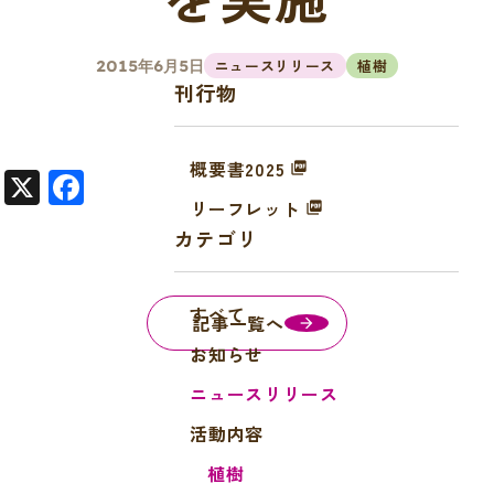
ニュースリリース
植樹
2015年6月5日
刊行物
概要書2025
X
F
リーフレット
a
カテゴリ
c
e
すべて
b
記事一覧へ
o
お知らせ
o
ニュースリリース
k
活動内容
植樹