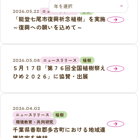
ニュースリリース
植樹
2026.05.22
「能登七尾市復興祈念植樹」を実施
arrow_forward
～復興への願いを込めて～
ニュースリリース
植樹
2026.05.08
５月１７日「第７６回全国植樹祭え
arrow_forward
ひめ２０２６」に協賛・出展
2026.04.02
ニュースリリース
植樹
環境教育・共同研究
arrow_forward
千葉県香取郡多古町における地域連
携協定を締結