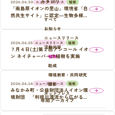
カテゴリ
ニュースリリース
植樹
2026.06.30
「南島原イオンの里山」環境省「自
arrow_forward
然共生サイト」に認定―生物多様性
すべて
保全を推進し｢３０ｂｙ３０目標｣達
お知らせ
成に向けてー
ニュースリリース
ニュースリリース
植樹
2026.06.25
活動内容
７月４日(土)第２回アンコール イオ
arrow_forward
ン ネイチャーパーク植樹を実施
植樹
助成
環境教育・共同研究
顕彰
ニュースリリース
植樹
2026.06.14
みなかみ町・公益財団法人イオン環
arrow_forward
ホットプレス
境財団 「利根川源流から広がる
年間アーカイブ
いのちの恵みを永遠(とわ)につな
ぐ」連携協定締結