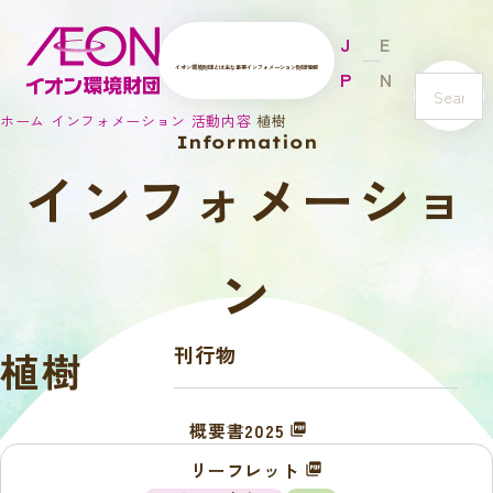
J
E
イオン環境財団とは
主な事業
インフォメーション
財団情報
P
N
s
ホーム
インフォメーション
活動内容
植樹
e
Information
a
インフォメーショ
r
c
h
ン
刊行物
植樹
概要書2025
リーフレット