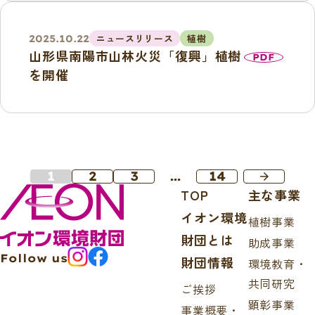
ニュースリリース
植樹
2025.10.22
山形県南陽市山林火災「復興」植樹
PDF
を開催
1
2
3
…
14
arrow_forward
TOP
主な事業
イオン環境
植樹事業
財団とは
助成事業
Follow us
財団情報
環境教育・
共同研究
ご挨拶
顕彰事業
事業概要・