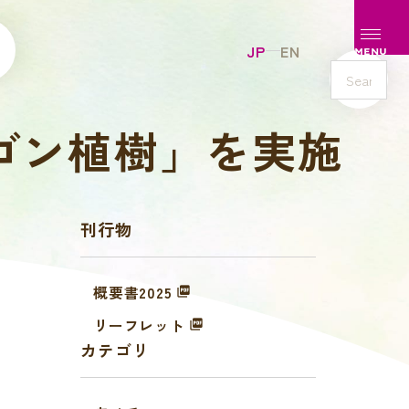
メニュ
JP
EN
MENU
s
e
ンゴン植樹」を実施
a
r
c
h
刊行物
概要書2025
リーフレット
カテゴリ