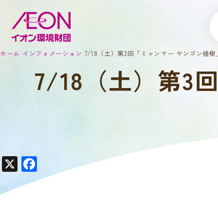
ホーム
インフォメーション
7/18（土）第3回「ミャンマー ヤンゴン植
7/18（土）第
X
F
a
c
e