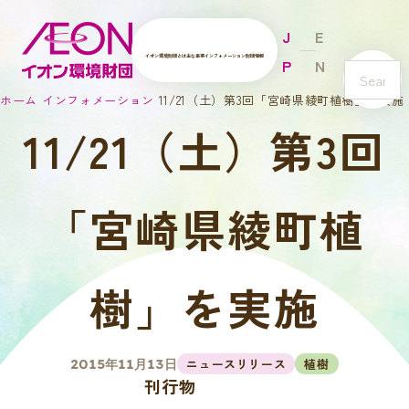
J
E
イオン環境財団とは
主な事業
インフォメーション
財団情報
P
N
s
ホーム
インフォメーション
11/21（土）第3回「宮崎県綾町植樹」を実施
e
11/21（土）第3回
a
r
c
h
「宮崎県綾町植
樹」を実施
ニュースリリース
植樹
2015年11月13日
刊行物