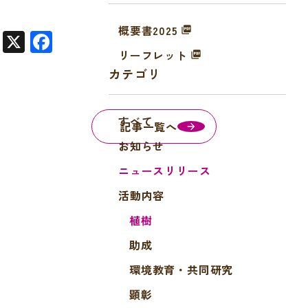
概要書2025
X
F
リーフレット
a
カテゴリ
c
e
すべて
b
記事一覧へ
o
お知らせ
o
ニュースリリース
k
活動内容
植樹
助成
環境教育・共同研究
顕彰