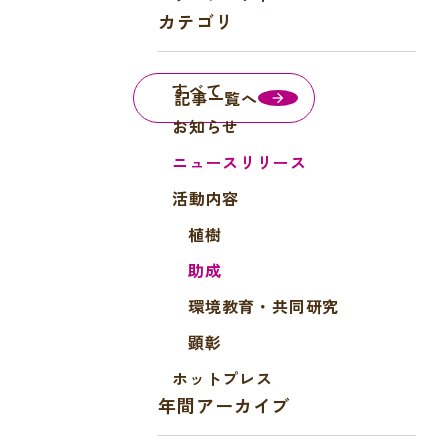
a
カテゴリ
c
e
すべて
b
記事一覧へ
o
お知らせ
o
ニュースリリース
k
活動内容
植樹
助成
環境教育・共同研究
顕彰
ホットプレス
年間アーカイブ