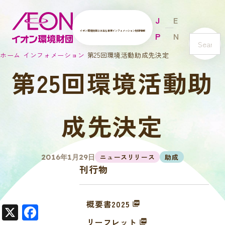
J
E
イオン環境財団とは
主な事業
インフォメーション
財団情報
P
N
s
ホーム
インフォメーション
第25回環境活動助成先決定
e
第25回環境活動助
a
r
c
h
成先決定
ニュースリリース
助成
2016年1月29日
刊行物
概要書2025
X
F
リーフレット