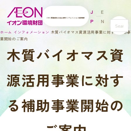
J
E
イオン環境財団とは
主な事業
インフォメーション
財団情報
P
N
s
ホーム
インフォメーション
木質バイオマス資源活用事業に対する補助事
e
業開始のご案内
a
木質バイオマス資
r
c
h
源活用事業に対す
る補助事業開始の
ご案内