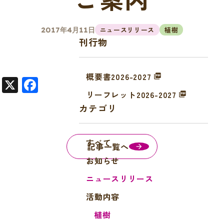
ニュースリリース
植樹
2017年4月11日
刊行物
概要書2026-2027
X
F
リーフレット2026-2027
a
カテゴリ
c
e
すべて
b
記事一覧へ
o
お知らせ
o
ニュースリリース
k
活動内容
植樹