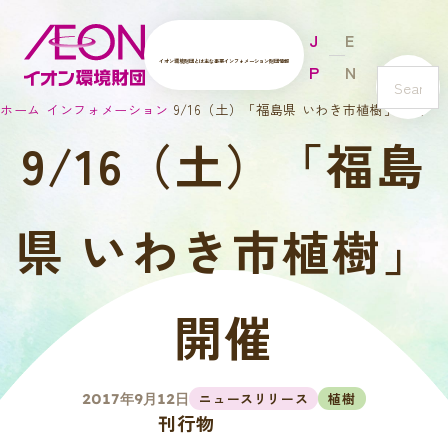
J
E
イオン環境財団とは
主な事業
インフォメーション
財団情報
P
N
s
ホーム
インフォメーション
9/16（土）「福島県 いわき市植樹」開催
e
9/16（土）「福島
a
r
c
h
県 いわき市植樹」
開催
ニュースリリース
植樹
2017年9月12日
刊行物