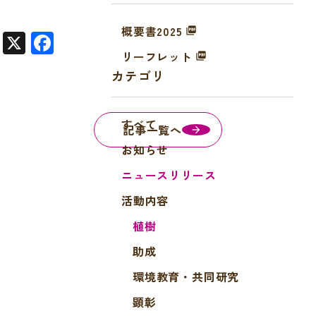
概要書2025
X
F
リーフレット
a
カテゴリ
c
e
すべて
b
記事一覧へ
o
お知らせ
o
ニュースリリース
k
活動内容
植樹
助成
環境教育・共同研究
顕彰