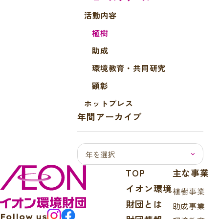
k
活動内容
植樹
助成
環境教育・共同研究
顕彰
ホットプレス
年間アーカイブ
TOP
主な事業
イオン環境
植樹事業
財団とは
助成事業
Follow us