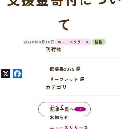
て
ニュースリリース
植樹
2018年9月18日
刊行物
概要書2025
X
F
リーフレット
a
カテゴリ
c
e
すべて
b
記事一覧へ
o
お知らせ
o
ニュースリリース