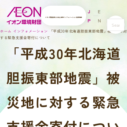
J
E
イオン環境財団とは
主な事業
インフォメーション
財団情報
P
N
s
ホーム
インフォメーション
「平成30年北海道胆振東部地震」被災地に対
e
する緊急支援金寄付について
a
「平成30年北海道
r
c
h
胆振東部地震」被
災地に対する緊急
支援金寄付につい