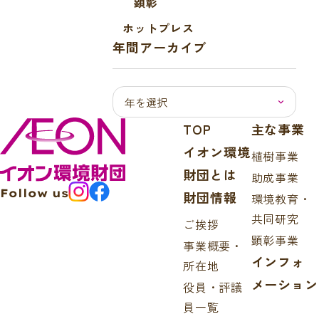
顕彰
ホットプレス
年間アーカイブ
TOP
主な事業
イオン環境
植樹事業
財団とは
助成事業
Follow us
財団情報
環境教育・
共同研究
ご挨拶
顕彰事業
事業概要・
インフォ
所在地
メーション
役員・評議
員一覧