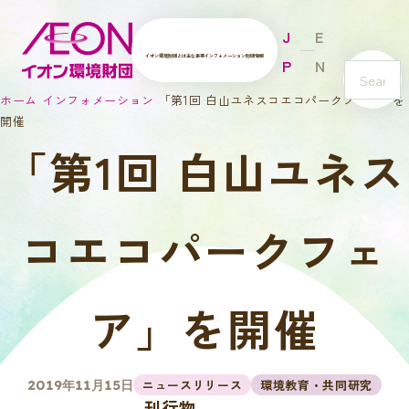
J
E
イオン環境財団とは
主な事業
インフォメーション
財団情報
P
N
s
ホーム
インフォメーション
「第1回 白山ユネスコエコパークフェア」を
e
開催
a
「第1回 白山ユネス
r
c
h
コエコパークフェ
ア」を開催
ニュースリリース
環境教育・共同研究
2019年11月15日
刊行物