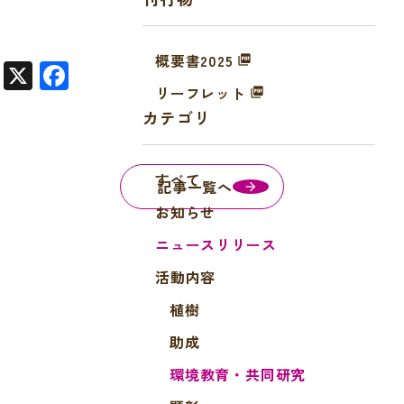
概要書2025
X
F
リーフレット
a
カテゴリ
c
e
すべて
b
記事一覧へ
o
お知らせ
o
ニュースリリース
k
活動内容
植樹
助成
環境教育・共同研究