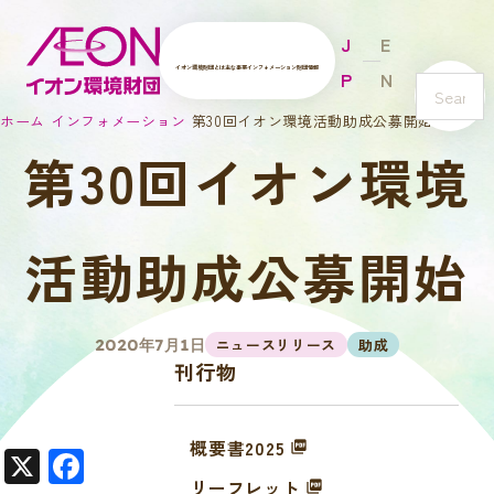
J
E
イオン環境財団とは
主な事業
インフォメーション
財団情報
P
N
s
ホーム
インフォメーション
第30回イオン環境活動助成公募開始
e
第30回イオン環境
a
r
c
h
活動助成公募開始
ニュースリリース
助成
2020年7月1日
刊行物
概要書2025
X
F
リーフレット