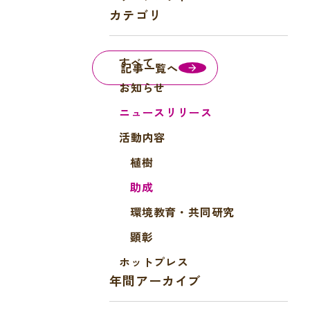
a
カテゴリ
c
e
すべて
b
記事一覧へ
o
お知らせ
o
ニュースリリース
k
活動内容
植樹
助成
環境教育・共同研究
顕彰
ホットプレス
年間アーカイブ