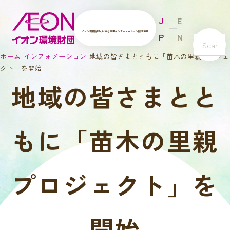
J
E
イオン環境財団とは
主な事業
インフォメーション
財団情報
P
N
s
ホーム
インフォメーション
地域の皆さまとともに「苗木の里親プロジェ
e
クト」を開始
a
地域の皆さまとと
r
c
h
もに「苗木の里親
プロジェクト」を
開始