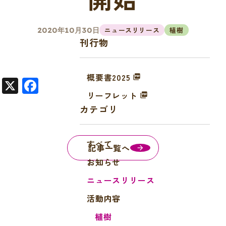
ニュースリリース
植樹
2020年10月30日
刊行物
概要書2025
X
F
リーフレット
a
カテゴリ
c
e
すべて
b
記事一覧へ
o
お知らせ
o
ニュースリリース
k
活動内容
植樹