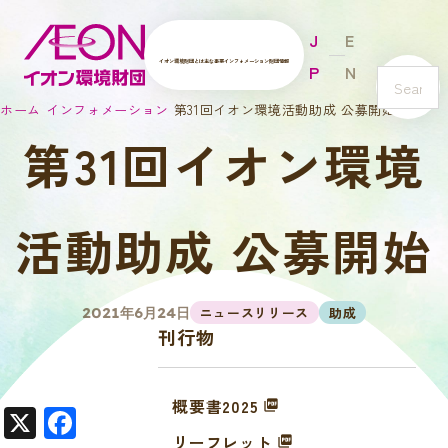
J
E
イオン環境財団とは
主な事業
インフォメーション
財団情報
P
N
s
ホーム
インフォメーション
第31回イオン環境活動助成 公募開始
e
第31回イオン環境
a
r
c
h
活動助成 公募開始
ニュースリリース
助成
2021年6月24日
刊行物
概要書2025
X
F
リーフレット