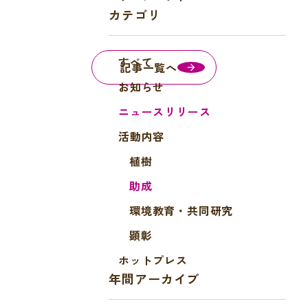
a
カテゴリ
c
e
すべて
b
記事一覧へ
o
お知らせ
o
ニュースリリース
k
活動内容
植樹
助成
環境教育・共同研究
顕彰
ホットプレス
年間アーカイブ