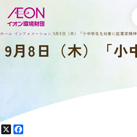
ホーム
インフォメーション
9月8日（木）「小中学生を対象に起業家精
9月8日（木）「
X
F