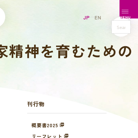
メニュ
JP
EN
MENU
s
e
家精神を育むための
a
r
c
h
刊行物
概要書2025
リーフレット