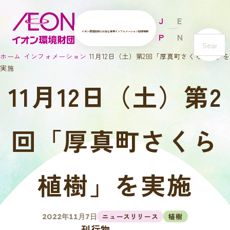
J
E
イオン環境財団とは
主な事業
インフォメーション
財団情報
P
N
s
ホーム
インフォメーション
11月12日（土）第2回「厚真町さくら植樹」を
e
実施
a
11月12日（土）第2
r
c
h
回「厚真町さくら
植樹」を実施
ニュースリリース
植樹
2022年11月7日
刊行物