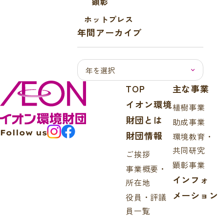
顕彰
ホットプレス
年間アーカイブ
TOP
主な事業
イオン環境
植樹事業
財団とは
助成事業
Follow us
財団情報
環境教育・
共同研究
ご挨拶
顕彰事業
事業概要・
インフォ
所在地
メーション
役員・評議
員一覧