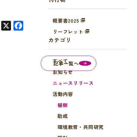
概要書2025
X
F
リーフレット
a
カテゴリ
c
e
すべて
b
記事一覧へ
o
お知らせ
o
ニュースリリース
k
活動内容
植樹
助成
環境教育・共同研究