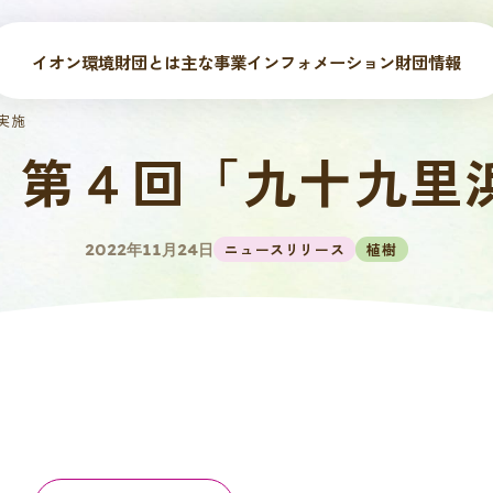
イオン環境財団とは
主な事業
インフォメーション
財団情報
実施
土）第４回「九十九
ニュースリリース
植樹
2022年11月24日