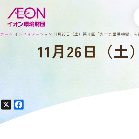
ホーム
インフォメーション
11月26日（土）第４回「九十九里浜植樹」を
11月26日（
X
F
a
c
e