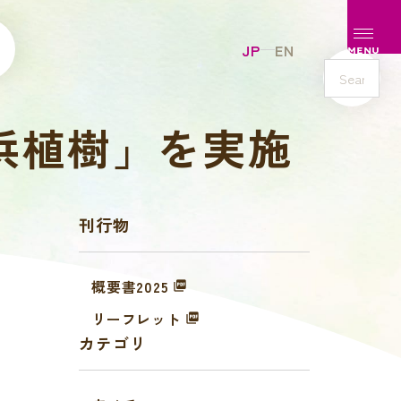
メニュ
JP
EN
MENU
s
e
里浜植樹」を実施
a
r
c
h
刊行物
概要書2025
リーフレット
カテゴリ