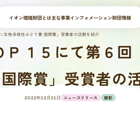
イオン環境財団とは
主な事業
インフォメーション
財団情報
ン生物多様性みどり賞 国際賞」受賞者の活動を紹介
ＯＰ１５にて第６回
 国際賞」受賞者の
ニュースリリース
顕彰
2022年12月21日