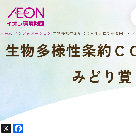
ホーム
インフォメーション
生物多様性条約ＣＯＰ１５にて第６回「イオ
生物多様性条約Ｃ
みどり賞
X
F