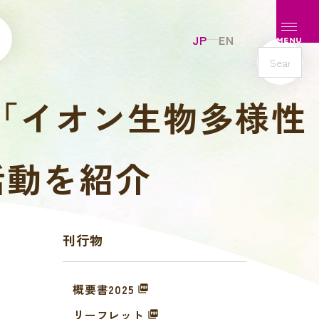
メニュ
JP
EN
MENU
s
e
「イオン生物多様性
a
r
c
h
活動を紹介
刊行物
概要書2025
リーフレット