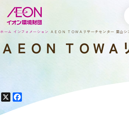
ホーム
インフォメーション
ＡＥＯＮ ＴＯＷＡリサーチセンター 里山シ
ＡＥＯＮ ＴＯＷＡ
X
F
a
c
e