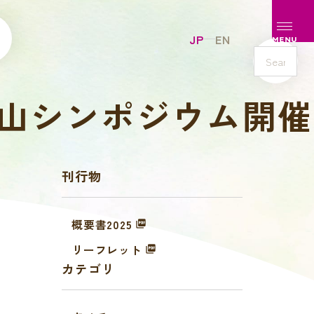
メニュ
JP
EN
MENU
s
e
里山シンポジウム開催
a
r
c
h
刊行物
概要書2025
リーフレット
カテゴリ