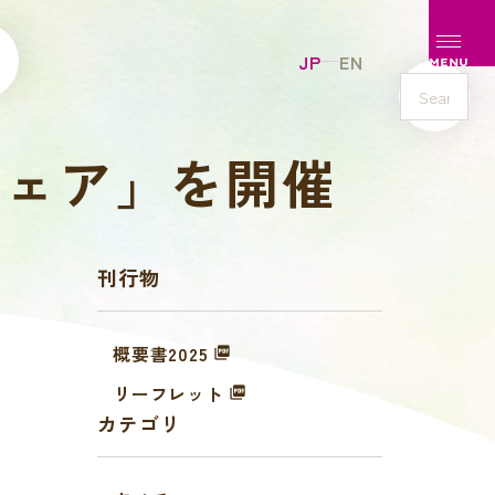
メニュ
JP
EN
MENU
s
e
フェア」を開催
a
r
c
h
刊行物
概要書2025
リーフレット
カテゴリ