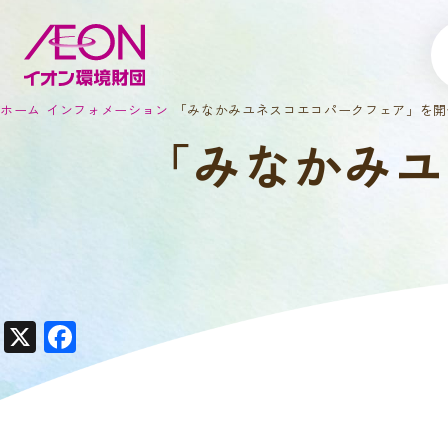
ホーム
インフォメーション
「みなかみユネスコエコパークフェア」を開
「みなかみユ
X
F
a
c
e