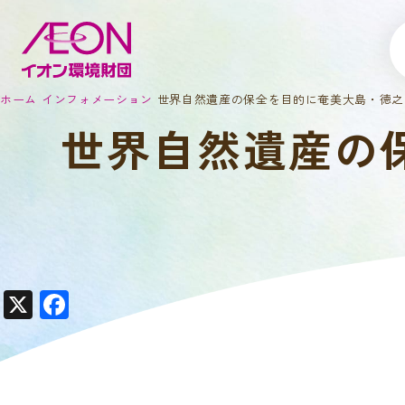
ホーム
インフォメーション
世界自然遺産の保全を目的に奄美大島・徳之
世界自然遺産の
X
F
a
c
e