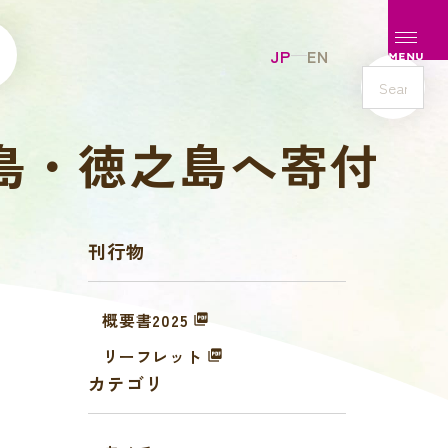
メニュ
JP
EN
MENU
s
e
島・徳之島へ寄付
a
r
c
h
刊行物
概要書2025
リーフレット
カテゴリ