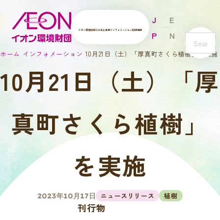
J
E
イオン環境財団とは
主な事業
インフォメーション
財団情報
P
N
s
ホーム
インフォメーション
10月21日（土）「厚真町さくら植樹」を実施
e
10月21日（土）「厚
a
r
c
h
真町さくら植樹」
を実施
ニュースリリース
植樹
2023年10月17日
刊行物