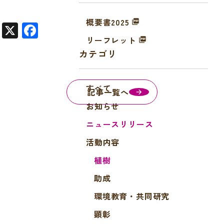
概要書2025
X
F
リーフレット
a
カテゴリ
c
e
すべて
b
記事一覧へ
o
お知らせ
o
ニュースリリース
k
活動内容
植樹
助成
環境教育・共同研究
顕彰