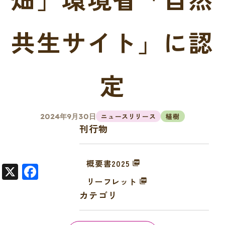
共生サイト」に認
定
ニュースリリース
植樹
2024年9月30日
刊行物
概要書2025
X
F
リーフレット
a
カテゴリ
c
e