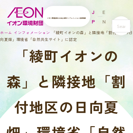
J
E
イオン環境財団とは
主な事業
インフォメーション
財団情報
P
N
s
ホーム
インフォメーション
「綾町イオンの森」と隣接地「割付地区の日
e
向夏畑」環境省「自然共生サイト」に認定
a
「綾町イオンの
r
c
h
森」と隣接地「割
付地区の日向夏
畑」環境省「自然