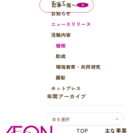
すべて
b
記事一覧へ
o
お知らせ
o
ニュースリリース
k
活動内容
植樹
助成
環境教育・共同研究
顕彰
ホットプレス
年間アーカイブ
TOP
主な事業