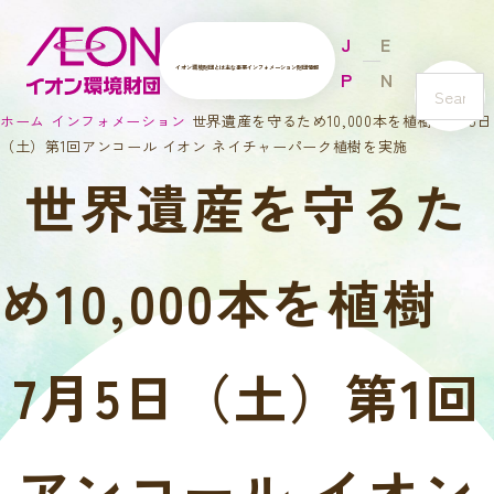
J
E
イオン環境財団とは
主な事業
インフォメーション
財団情報
P
N
s
ホーム
インフォメーション
世界遺産を守るため10,000本を植樹 7月5日
e
（土）第1回アンコール イオン ネイチャーパーク植樹を実施
a
世界遺産を守るた
r
c
h
め10,000本を植樹
7月5日（土）第1回
アンコール イオン