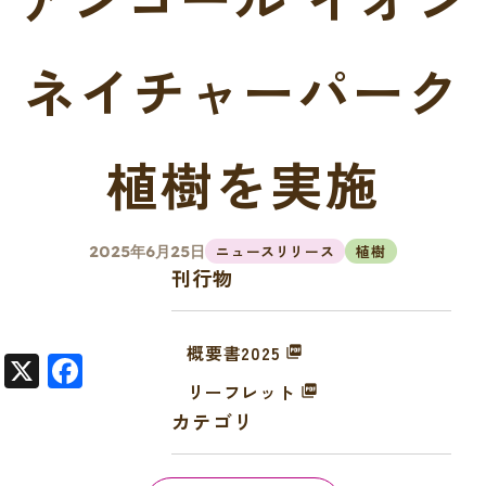
ネイチャーパーク
植樹を実施
ニュースリリース
植樹
2025年6月25日
刊行物
概要書2025
X
F
リーフレット
a
カテゴリ
c
e