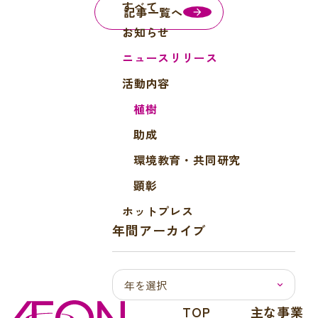
すべて
b
記事一覧へ
o
お知らせ
o
ニュースリリース
k
活動内容
植樹
助成
環境教育・共同研究
顕彰
ホットプレス
年間アーカイブ
TOP
主な事業