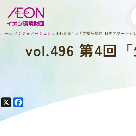
ホーム
インフォメーション
vol.496 第4回「生物多様性 日本アワード
vol.496 
X
F
a
c
e