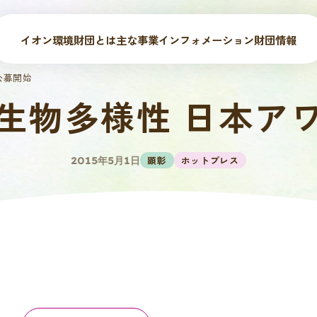
イオン環境財団とは
主な事業
インフォメーション
財団情報
」公募開始
第4回「生物多様性 日本
顕彰
ホットプレス
2015年5月1日