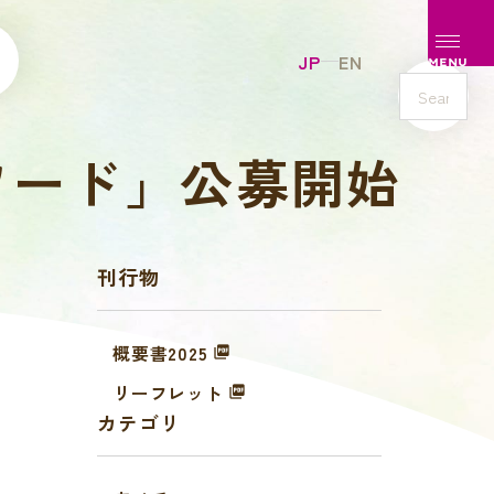
メニュ
JP
EN
MENU
s
e
アワード」公募開始
a
r
c
h
刊行物
概要書2025
リーフレット
カテゴリ