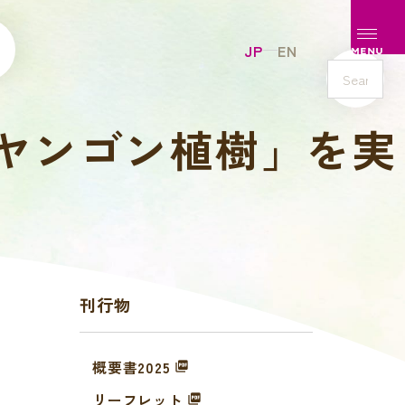
メニュ
JP
EN
MENU
s
e
マー ヤンゴン植樹」を実
a
r
c
h
刊行物
概要書2025
リーフレット