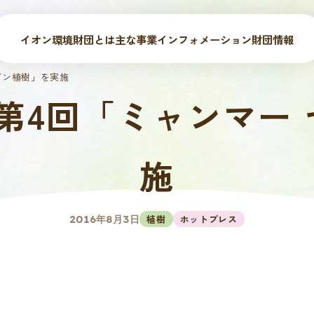
イオン環境財団とは
主な事業
インフォメーション
財団情報
ヤンゴン植樹」を実施
6（土）第4回「ミャン
施
植樹
ホットプレス
2016年8月3日