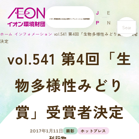
J
E
イオン環境財団とは
主な事業
インフォメーション
財団情報
P
N
s
ホーム
インフォメーション
vol.541 第4回「生物多様性みどり賞」受賞者
e
決定
a
vol.541 第4回「生
r
c
h
物多様性みどり
賞」受賞者決定
顕彰
ホットプレス
2017年1月11日
刊行物