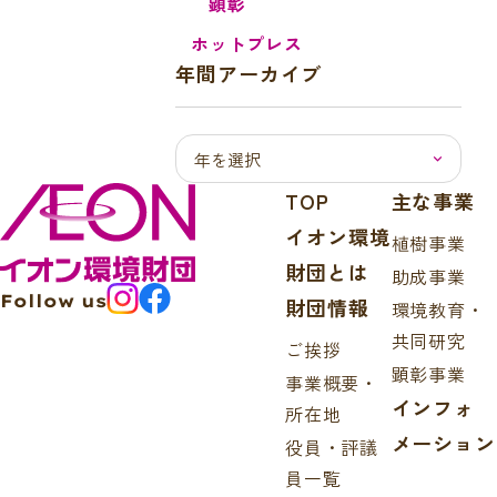
顕彰
ホットプレス
年間アーカイブ
TOP
主な事業
イオン環境
植樹事業
財団とは
助成事業
Follow us
財団情報
環境教育・
共同研究
ご挨拶
顕彰事業
事業概要・
インフォ
所在地
メーション
役員・評議
員一覧