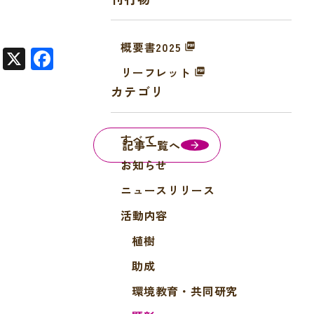
概要書2025
X
F
リーフレット
a
カテゴリ
c
e
すべて
b
記事一覧へ
o
お知らせ
o
ニュースリリース
k
活動内容
植樹
助成
環境教育・共同研究