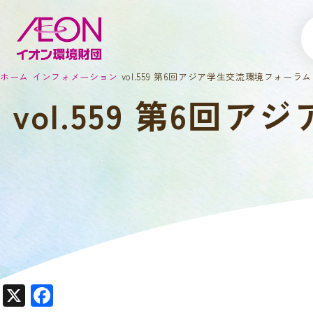
ホーム
インフォメーション
vol.559 第6回アジア学生交流環境フォーラ
vol.559 第6
X
F