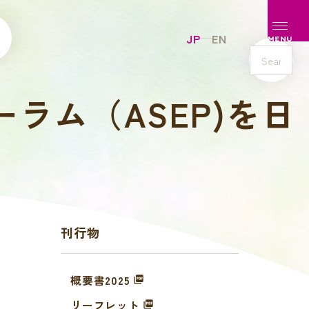
メニュ
JP
EN
MENU
s
e
ーラム（ASEP)を日
a
r
c
h
刊行物
概要書2025
リーフレット