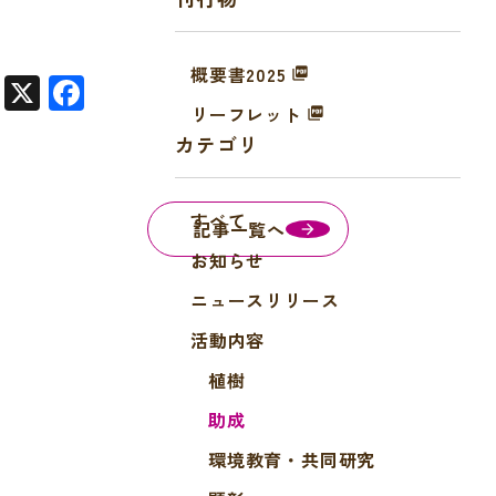
概要書2025
X
F
リーフレット
a
カテゴリ
c
e
すべて
b
記事一覧へ
o
お知らせ
o
ニュースリリース
k
活動内容
植樹
助成
環境教育・共同研究