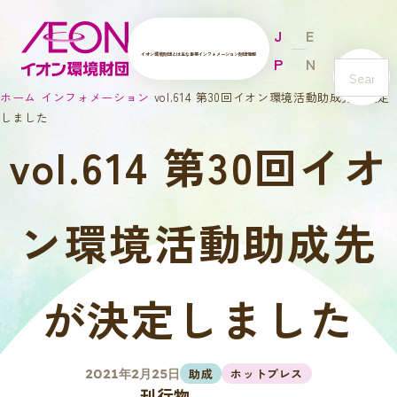
J
E
イオン環境財団とは
主な事業
インフォメーション
財団情報
P
N
s
ホーム
インフォメーション
vol.614 第30回イオン環境活動助成先が決定
e
しました
a
vol.614 第30回イオ
r
c
h
ン環境活動助成先
が決定しました
助成
ホットプレス
2021年2月25日
刊行物