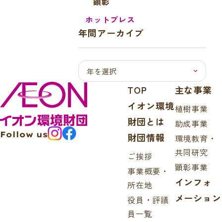
顕彰
ホットプレス
年間アーカイブ
TOP
主な事業
イオン環境
植樹事業
財団とは
助成事業
Follow us
財団情報
環境教育・
共同研究
ご挨拶
顕彰事業
事業概要・
インフォ
所在地
メーション
役員・評議
員一覧