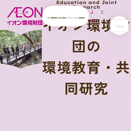
Education and Joint
Research
J
E
イオン環境財
イオン環境財団とは
主な事業
インフォメーション
財団情報
P
N
s
e
団の
a
r
c
環境教育・共
h
同研究