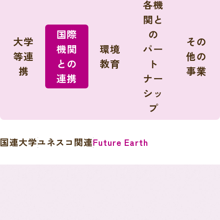
各機
関と
国際
の
大学
その
機関
環境
パー
等連
他の
との
教育
ト
携
事業
連携
ナー
シッ
プ
国連大学
ユネスコ関連
Future Earth