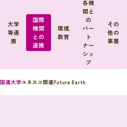
各機
関と
国際
の
大学
その
機関
環境
パー
等連
他の
との
教育
ト
携
事業
連携
ナー
シッ
プ
国連大学
ユネスコ関連
Future Earth