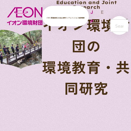
Education and Joint
Research
J
E
イオン環境財
イオン環境財団とは
主な事業
インフォメーション
財団情報
P
N
s
e
団の
a
r
c
環境教育・共
h
同研究