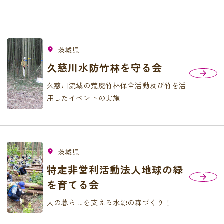
茨城県
fmd_good
久慈川水防竹林を守る会
久慈川流域の荒廃竹林保全活動及び竹を活
用したイベントの実施
茨城県
fmd_good
特定非営利活動法人地球の緑
を育てる会
人の暮らしを支える水源の森づくり！