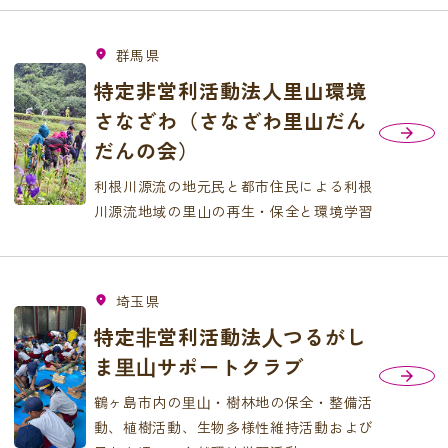
群馬県
fmd_good
特定非営利活動法人里山環境
さなざわ（さなざわ里山だん
だんの会）
利根川源流の地元民と都市住民による利根
川源流地域の里山の再生・保全と環境学習
埼玉県
fmd_good
特定⾮営利活動法⼈つるがし
ま⾥⼭サポートクラブ
鶴ヶ島市内の⾥⼭・樹林地の保全・整備活
動、植樹活動、生物多様性維持活動および