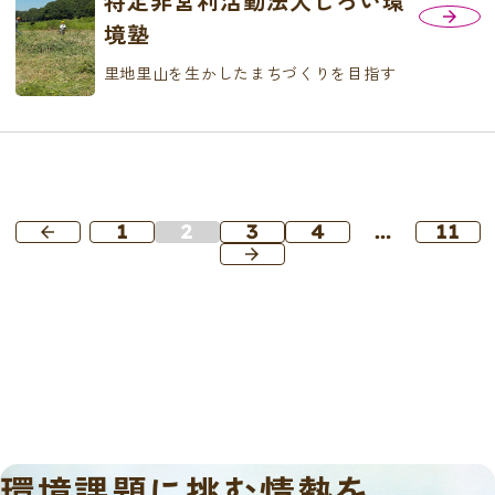
特定非営利活動法人しろい環
境塾
里地里山を生かしたまちづくりを目指す
1
2
3
4
…
11
arrow_back
arrow_forward
環境課題に挑む情熱を