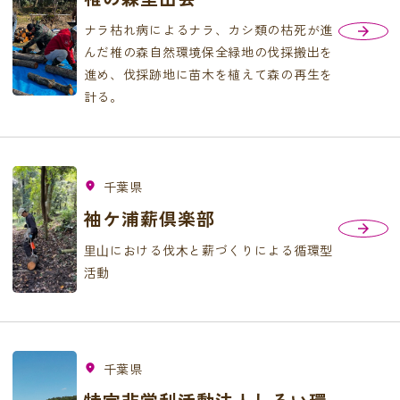
ナラ枯れ病によるナラ、カシ類の枯死が進
んだ椎の森自然環境保全緑地の伐採搬出を
進め、伐採跡地に苗木を植えて森の再生を
計る。
千葉県
fmd_good
袖ケ浦薪倶楽部
⾥⼭における伐⽊と薪づくりによる循環型
活動
千葉県
fmd_good