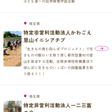
⼦ども達への⾃然環境学習活動
埼玉県
fmd_good
特定⾮営利活動法⼈かわごえ
⾥⼭イニシアチブ
「⽣きもの育む⽥んぼプロジェクト」で生
きものの賑わいを取り戻し都市型農村の⾥
⼭を保全する活動。⽣物多様性有機農法で
田んぼに生きものいっぱいの⽥園⾵景を取
り戻そう！！
埼玉県
fmd_good
特定非営利活動法人一二三富