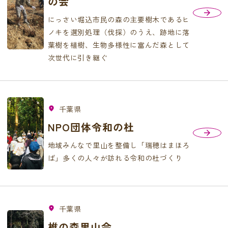
の会
にっさい堀込市民の森の主要樹木であるヒ
ノキを選別処理（伐採）のうえ、跡地に落
葉樹を植樹、生物多様性に富んだ森として
次世代に引き継ぐ
千葉県
fmd_good
NPO団体令和の杜
地域みんなで里山を整備し「瑞穂はまほろ
ば」多くの人々が訪れる令和の杜づくり
千葉県
fmd_good
椎の森里山会