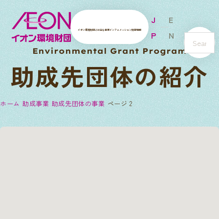
J
E
イオン環境財団とは
主な事業
インフォメーション
財団情報
P
N
s
Environmental Grant Program
e
助成先団体の紹介
a
r
c
ホーム
助成事業
助成先団体の事業
ページ 2
h